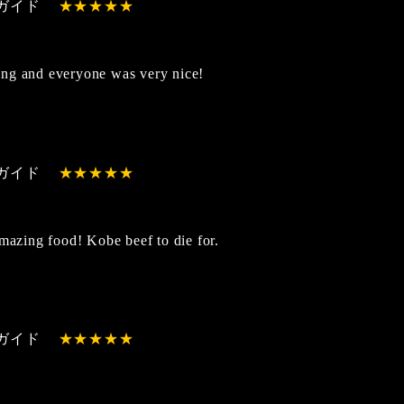
ガイド
ng and everyone was very nice!
ガイド
amazing food! Kobe beef to die for.
ガイド