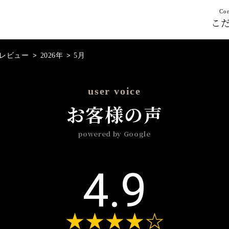
Con
こ
leレビュー
>
2026年
>
5月
user voice
お客様の声
powered by Google
4.9