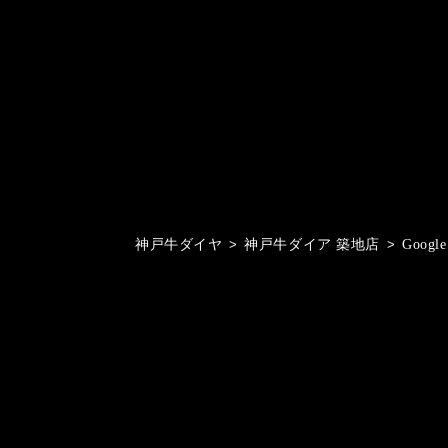
投
稿
の
ペ
ー
ジ
送
り
神戸牛ダイヤ
>
神戸牛ダイア 築地店
>
Goog