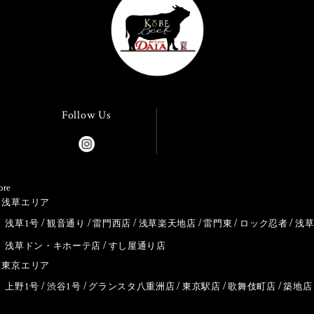
Follow Us
ore
浅草エリア
浅草1号
観音通り
雷門西店
浅草楽天地店
雷門東
ロック忍者
浅
浅草ドン・キホーテ店
すし屋通り店
東京エリア
上野1号
渋谷1号
グランスタ八重洲店
東京駅店
歌舞伎町店
築地店