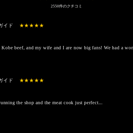
2550件のクチコミ
ガイド
ng Kobe beef, and my wife and I are now big fans! We had a wo
ガイド
unning the shop and the meat cook just perfect...