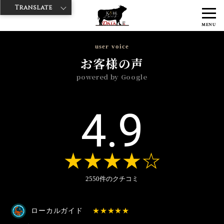
Translate
>
>
>
>
神戸牛ダイヤ
神戸牛ダイア 築地店
Googleレビュー
2025年
MENU
1月
user voice
お客様の声
powered by Google
4.9
2550件のクチコミ
ローカルガイド