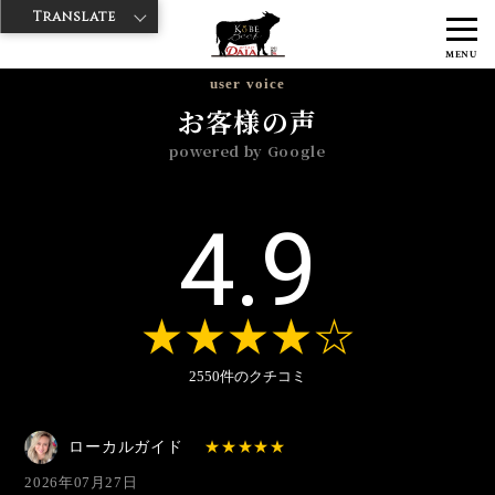
Translate
>
>
>
神戸牛ダイヤ
神戸牛ダイア 築地店
Googleレビュー
2026年
MENU
user voice
お客様の声
powered by Google
4.9
2550件のクチコミ
ローカルガイド
2026年07月27日