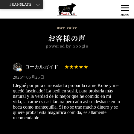
Translate
>
>
>
神戸牛ダイヤ
神戸牛ダイア 渋谷1号店
Googleレビュー
ローカ
MENU
ルガイド 2026/06/25
user voice
お客様の声
powered by Google
ローカルガイド
2026年06月25日
Llegué por pura curiosidad a probar la carne Kobe y me
quedé fascinado! La pedí en sushi, para probarla más
natural y la verdad de lo mejor que he comido en mi
vida, la carne es casi tártara pero aún así se deshace en tu
boca como mantequilla. Si no se trae mucho dinero y se
quiere probar esta magnífica comida, es altamente
recomendable.