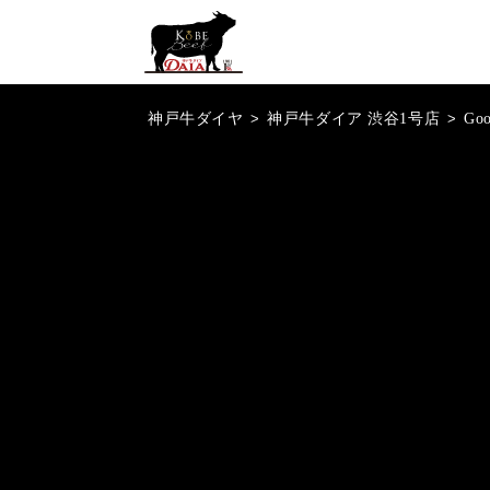
神戸牛ダイヤ
>
神戸牛ダイア 渋谷1号店
>
Go