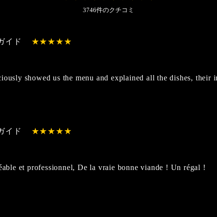
3746件のクチコミ
ガイド
iously showed us the menu and explained all the dishes, their 
ガイド
éable et professionnel, De la vraie bonne viande ! Un régal !