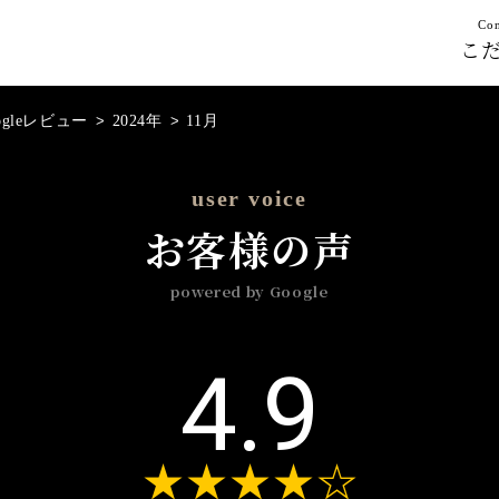
Con
こ
ogleレビュー
>
2024年
>
11月
user voice
お客様の声
powered by Google
4.9