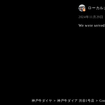
ローカル
2024年11月29日
We were served 
投
稿
の
ペ
ー
ジ
送
り
神戸牛ダイヤ
>
神戸牛ダイア 渋谷1号店
>
Go