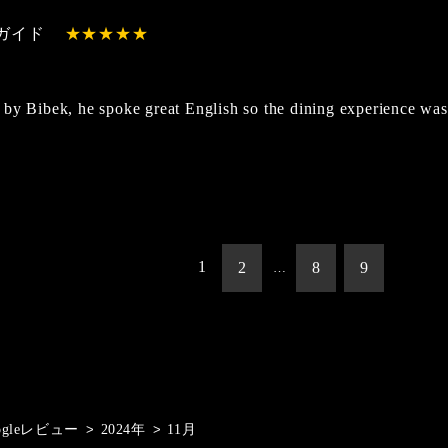
ガイド
by Bibek, he spoke great English so the dining experience wa
1
2
8
9
…
ogleレビュー
>
2024年
>
11月