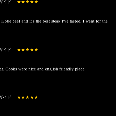
ガイド
g Kobe beef and it's the best steak I've tasted. I went for the･･･
ガイド
eat. Cooks were nice and english friendly place
ガイド