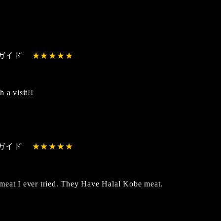
ガイド
 a visit!!
ガイド
eat I ever tried. They Have Halal Kobe meat.