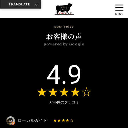
Translate
>
>
>
神戸牛ダイヤ
神戸牛ダイア 渋谷1号店
Googleレビュー
2025年
MENU
>
6月
user voice
お客様の声
powered by Google
4.9
3746件のクチコミ
ローカルガイド