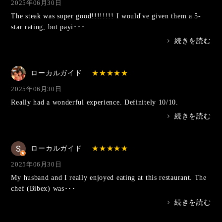
2025年06月30日
The steak was super good!!!!!!!! I would've given them a 5-
star rating, but payi･･･
>
続きを読む
ローカルガイド
2025年06月30日
Really had a wonderful experience. Definitely 10/10.
>
続きを読む
ローカルガイド
2025年06月30日
My husband and I really enjoyed eating at this restaurant. The
chef (Bibex) was･･･
>
続きを読む