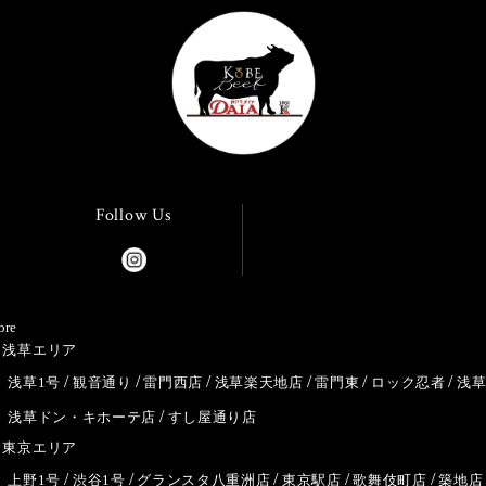
Follow Us
ore
浅草エリア
浅草1号
観音通り
雷門西店
浅草楽天地店
雷門東
ロック忍者
浅
浅草ドン・キホーテ店
すし屋通り店
東京エリア
上野1号
渋谷1号
グランスタ八重洲店
東京駅店
歌舞伎町店
築地店