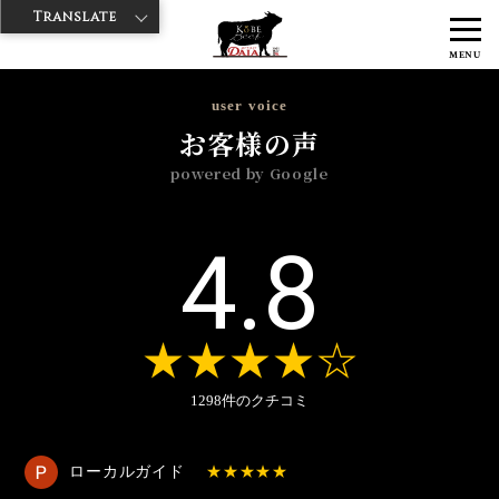
Translate
>
>
>
神戸牛ダイヤ
神戸牛ダイア 浅草国際通り店
Googleレビュー
MENU
>
2024年
10月
user voice
お客様の声
powered by Google
4.8
1298件のクチコミ
ローカルガイド