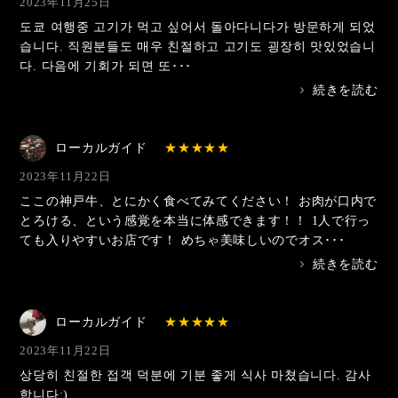
2023年11月25日
도쿄 여행중 고기가 먹고 싶어서 돌아다니다가 방문하게 되었
습니다. 직원분들도 매우 친절하고 고기도 굉장히 맛있었습니
다. 다음에 기회가 되면 또･･･
>
続きを読む
ローカルガイド
2023年11月22日
ここの神戸牛、とにかく食べてみてください！ お肉が口内で
とろける、という感覚を本当に体感できます！！ 1人で行っ
ても入りやすいお店です！ めちゃ美味しいのでオス･･･
>
続きを読む
ローカルガイド
2023年11月22日
상당히 친절한 접객 덕분에 기분 좋게 식사 마쳤습니다. 감사
합니다:)