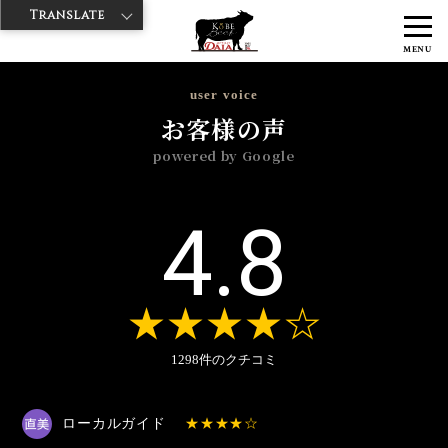
Translate
>
>
>
神戸牛ダイヤ
神戸牛ダイア 浅草国際通り店
Googleレビュー
MENU
>
2023年
11月
user voice
お客様の声
powered by Google
4.8
1298件のクチコミ
ローカルガイド