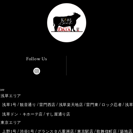
Follow Us
ore
浅草エリア
浅草1号
観音通り
雷門西店
浅草楽天地店
雷門東
ロック忍者
浅
浅草ドン・キホーテ店
すし屋通り店
東京エリア
上野1号
渋谷1号
グランスタ八重洲店
東京駅店
歌舞伎町店
築地店