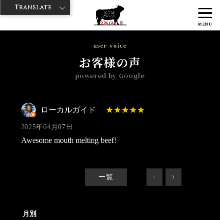
Translate
>
>
>
神戸牛ダイヤ
神戸牛ダイア 浅草国際通り店
Googleレビュー
ロ
MENU
ーカルガイド 2025/04/07
user voice
お客様の声
powered by Google
ローカルガイド
2025年04月07日
Awesome mouth melting beef!
一覧
<
>
月別