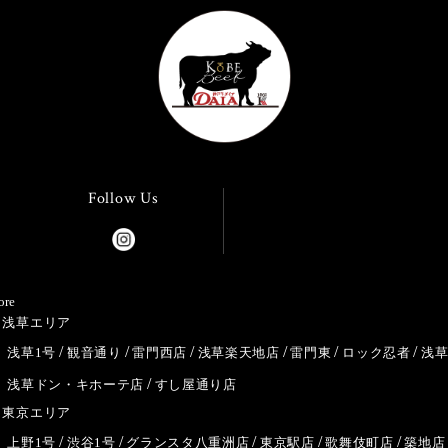
Follow Us
ore
浅草エリア
浅草1号
観音通り
雷門西店
浅草楽天地店
雷門東
ロック忍者
浅
浅草ドン・キホーテ店
すし屋通り店
東京エリア
上野1号
渋谷1号
グランスタ八重洲店
東京駅店
歌舞伎町店
築地店