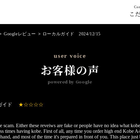
Con
こ
>
Googleレビュー
>
ローカルガイド 2024/12/15
user voice
お客様の声
powered by Google
ガイド
te scam. Either these reveiws are fake or people have no idea what kobe
ss times having kobe. First of all, any time you order high end Kobe A
hand, and most of the time it's prepared in front of you. This place just 