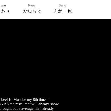
cept
News
Store
だわり
お知らせ
店舗一覧
 beef is. Must be my 8th time in
4 - A5 the restaurant will always show
brought out a average filet, already