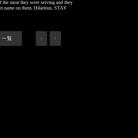
of the meat they were serving and they
nt name on them. Hilarious. STAY
一覧
<
>