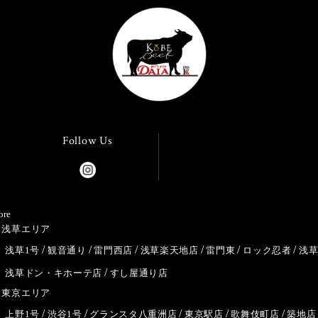
Follow Us
ore
浅草エリア
浅草1号
観音通り
雷門西店
浅草楽天地店
雷門東
ロック忍者
浅
浅草ドン・キホーテ店
すし屋通り店
東京エリア
上野1号
渋谷1号
グランスタ八重洲店
東京駅店
歌舞伎町店
築地店