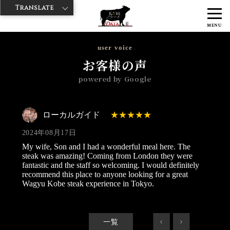
Translate
>
>
>
神戸牛ダイヤ
神戸牛ダイア 浅草国際通り店
Googleレビュー
ロ
MENU
ーカルガイド 2024/08/17
user voice
お客様の声
powered by Google
ローカルガイド
2024年08月17日
My wife, Son and I had a wonderful meal here. The
steak was amazing! Coming from London they were
fantastic and the staff so welcoming. I would definitely
recommend this place to anyone looking for a great
Wagyu Kobe steak experience in Tokyo.
一覧
<
>