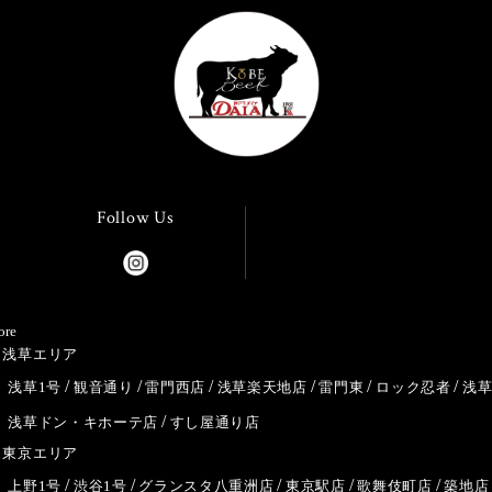
Follow Us
ore
浅草エリア
浅草1号
観音通り
雷門西店
浅草楽天地店
雷門東
ロック忍者
浅
浅草ドン・キホーテ店
すし屋通り店
東京エリア
上野1号
渋谷1号
グランスタ八重洲店
東京駅店
歌舞伎町店
築地店