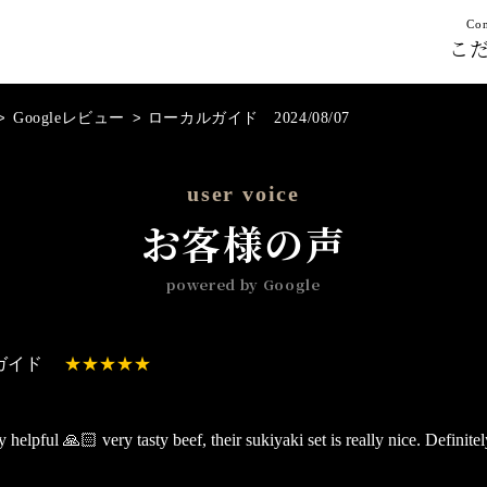
Con
こ
>
Googleレビュー
>
ローカルガイド 2024/08/07
user voice
お客様の声
powered by Google
ガイド
helpful 🙏🏻 very tasty beef, their sukiyaki set is really nice. Definit