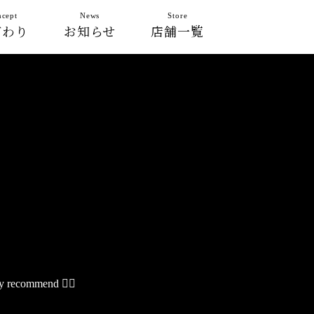
cept
News
Store
だわり
お知らせ
店舗一覧
ely recommend 👍🏻