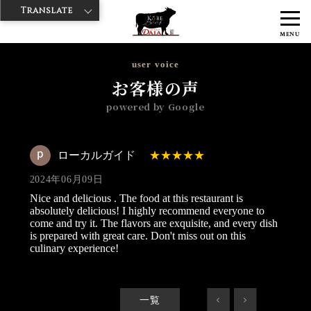
Translate
>
>
>
神戸牛ダイヤ
神戸牛ダイア 浅草国際通り店
Googleレビュー
ロ
MENU
ーカルガイド 2024/06/09
user voice
お客様の声
powered by Google
ローカルガイド
2024年06月09日
Nice and delicious . The food at this restaurant is
absolutely delicious! I highly recommend everyone to
come and try it. The flavors are exquisite, and every dish
is prepared with great care. Don't miss out on this
culinary experience!
一覧
<
>