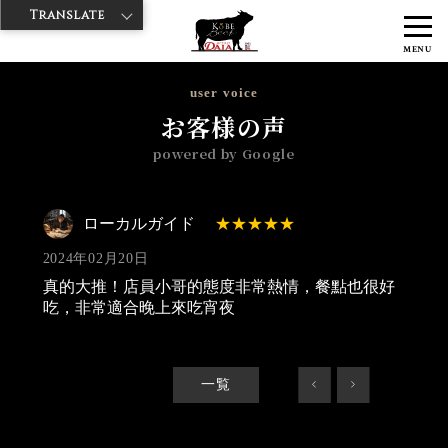
Translate
>
>
>
神戸牛ダイヤ
神戸牛ダイア 浅草国際通り店
Googleレビュー
ロ
MENU
ーカルガイド 2024/02/20
user voice
お客様の声
powered by Google
ローカルガイド
2024年02月20日
真的大推！店員小哥的態度非常熱情，餐點也很好
吃，非常適合晚上來吃宵夜
一覧
<
>