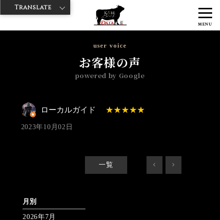
Translate
>
>
>
神戸牛ダイヤ
神戸牛ダイア 浅草国際通り店
Googleレビュー
ロ
MENU
ーカルガイド 2023/10/02 No_review
user voice
お客様の声
powered by Google
ローカルガイド
2023年10月02日
一覧
<
>
月別
2026年7月