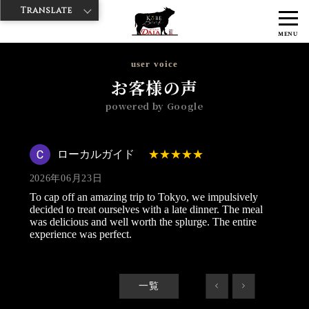
Translate
>
>
>
神戸牛ダイヤ
神戸牛ダイア 上野1号店
Googleレビュー
ローカ
MENU
ルガイド 2026/06/23
user voice
お客様の声
powered by Google
ローカルガイド
2026年06月23日
To cap off an amazing trip to Tokyo, we impulsively
decided to treat ourselves with a late dinner. The meal
was delicious and well worth the splurge. The entire
experience was perfect.
一覧
<
>