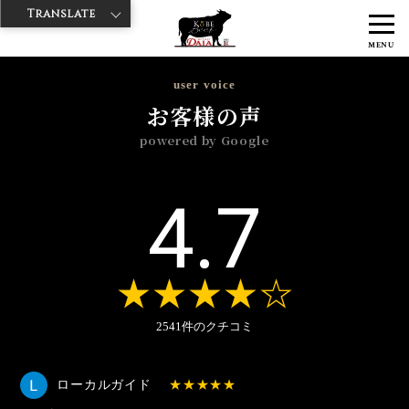
Translate
>
>
>
神戸牛ダイヤ
神戸牛ダイア 上野1号店
Googleレビュー
2026年
MENU
>
5月
user voice
お客様の声
powered by Google
4.7
2541件のクチコミ
ローカルガイド