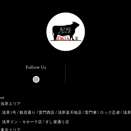
Follow Us
ore
浅草エリア
浅草1号
観音通り
雷門西店
浅草楽天地店
雷門東
ロック忍者
浅
浅草ドン・キホーテ店
すし屋通り店
東京エリア