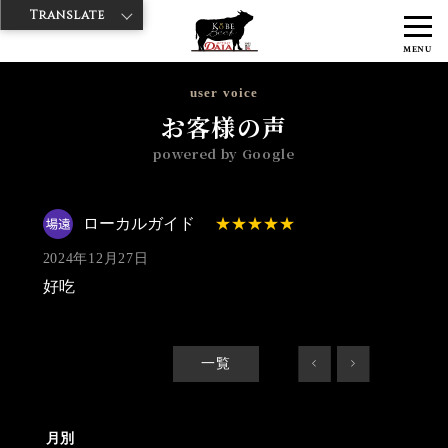
Translate
>
>
>
神戸牛ダイヤ
神戸牛ダイア 上野1号店
Googleレビュー
ローカ
MENU
ルガイド 2024/12/27
user voice
お客様の声
powered by Google
ローカルガイド
2024年12月27日
好吃
一覧
<
>
月別