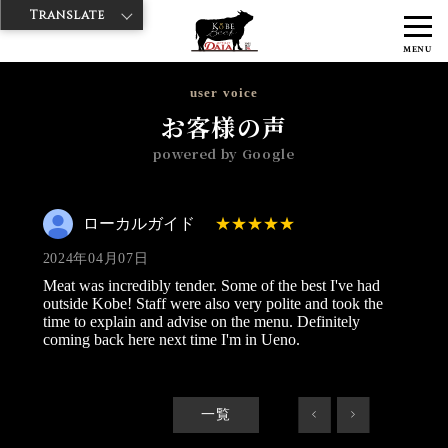
Translate
>
>
>
神戸牛ダイヤ
神戸牛ダイア 上野1号店
Googleレビュー
ローカ
MENU
ルガイド 2024/04/07
user voice
お客様の声
powered by Google
ローカルガイド
2024年04月07日
Meat was incredibly tender. Some of the best I've had
outside Kobe! Staff were also very polite and took the
time to explain and advise on the menu. Definitely
coming back here next time I'm in Ueno.
一覧
<
>