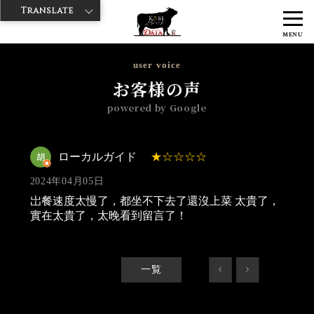
Translate
>
>
>
神戸牛ダイヤ
神戸牛ダイア 上野1号店
Googleレビュー
ローカ
MENU
ルガイド 2024/04/05
user voice
お客様の声
powered by Google
ローカルガイド
2024年04月05日
岀餐速度太慢了，都坐不下去了還沒上菜 太貴了，
實在太貴了，太晚看到留言了！
一覧
<
>