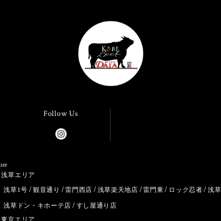
Follow Us
ore
浅草エリア
浅草1号
観音通り
雷門西店
浅草楽天地店
雷門東
ロック忍者
浅
浅草ドン・キホーテ店
すし屋通り店
東京エリア