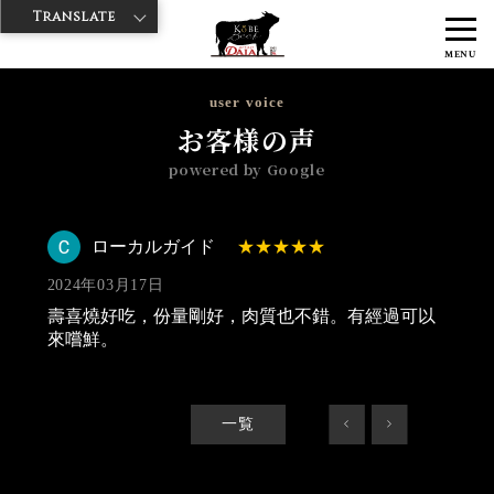
Translate
>
>
>
神戸牛ダイヤ
神戸牛ダイア 上野1号店
Googleレビュー
ローカ
MENU
ルガイド 2024/03/17
user voice
お客様の声
powered by Google
ローカルガイド
2024年03月17日
壽喜燒好吃，份量剛好，肉質也不錯。有經過可以
來嚐鮮。
一覧
<
>