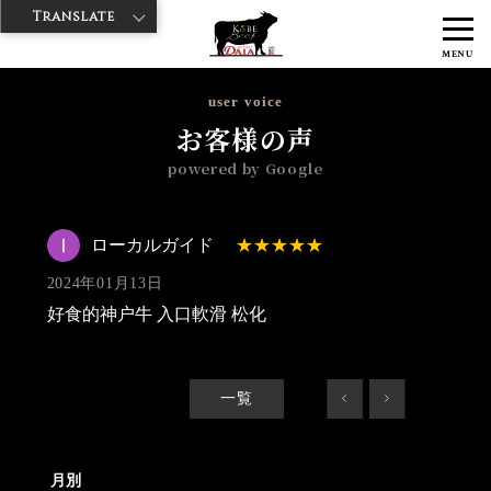
Translate
>
>
>
神戸牛ダイヤ
神戸牛ダイア 上野1号店
Googleレビュー
ローカ
MENU
ルガイド 2024/01/13
user voice
お客様の声
powered by Google
ローカルガイド
2024年01月13日
好食的神户牛 入口軟滑 松化
一覧
<
>
月別