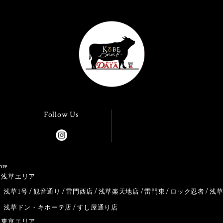
Follow Us
ore
浅草エリア
浅草1号
観音通り
雷門西店
浅草楽天地店
雷門東
ロック忍者
浅
浅草ドン・キホーテ店
すし屋通り店
東京エリア