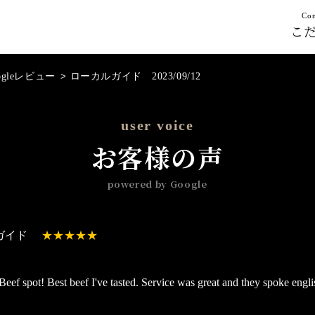
Con
こ
ogleレビュー
>
ローカルガイド 2023/09/12
user voice
お客様の声
powered by Google
ガイド
ef spot! Best beef I've tasted. Service was great and they spoke engli