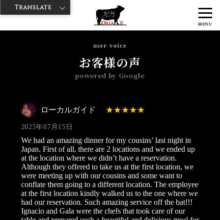
Translate
>
>
>
神戸牛ダイヤ
神戸牛ダイア すし屋通り店
Googleレビュー
ロー
MENU
カルガイド 2025/07/15
user voice
お客様の声
powered by Google
ローカルガイド
2025年07月15日
We had an amazing dinner for my cousins’ last night in
Japan. First of all, there are 2 locations and we ended up
at the location where we didn’t have a reservation.
Although they offered to take us at the first location, we
were meeting up with our cousins and some want to
conflate them going to a different location. The employee
at the first location kindly walked us to the one where we
had our reservation. Such amazing service off the bat!!!
Ignacio and Gala were the chefs that took care of our
table and prepared such a beautiful and delicious meal for