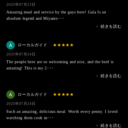
2025年07月25日
Amazing meal and service by the guys here! Gala Is an
absolute legend and Miyamo･･･
>
続きを読む
ローカルガイド
2025年07月24日
The people here are so welcoming and nice, and the beef is
amazing! This is my 2･･･
>
続きを読む
ローカルガイド
2025年07月24日
Such an amazing, delicious meal. Worth every penny. I loved
watching them cook m･･･
>
続きを読む