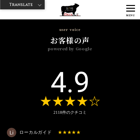
Translate
>
>
>
神戸牛ダイヤ
神戸牛ダイア すし屋通り店
Googleレビュー
2025
MENU
>
年
7月
user voice
お客様の声
powered by Google
4.9
2118件のクチコミ
ローカルガイド