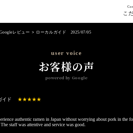
Con
こ
Googleレビュー
>
ローカルガイド 2025/07/05
user voice
お客様の声
powered by Google
ガイド
rience authentic ramen in Japan without worrying about pork in the f
The staff was attentive and service was good.