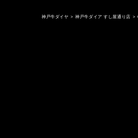
神戸牛ダイヤ
>
神戸牛ダイア すし屋通り店
>