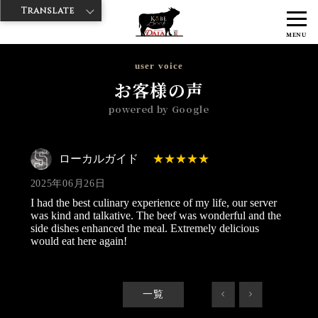
Translate
>
>
>
神戸牛ダイヤ
神戸牛ダイア すし屋通り店
Googleレビュー
ロー
MENU
カルガイド 2025/06/26
user voice
お客様の声
powered by Google
ローカルガイド
2025年06月26日
I had the best culinary experience of my life, our server
was kind and talkative. The beef was wonderful and the
side dishes enhanced the meal. Extremely delicious
would eat here again!
一覧
<
>