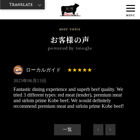
Translate
>
>
>
神戸牛ダイヤ
神戸牛ダイア すし屋通り店
Googleレビュー
ロー
MENU
カルガイド 2025/06/13
user voice
お客様の声
powered by Google
ローカルガイド
2025年06月13日
Fantastic dining experience and superb beef quality. We
tried 3 different types: red meat (tender), premium meat
and sirloin prime Kobe beef. We would definitely
recommend premium meat and sirloin prime Kobe beef!
一覧
<
>