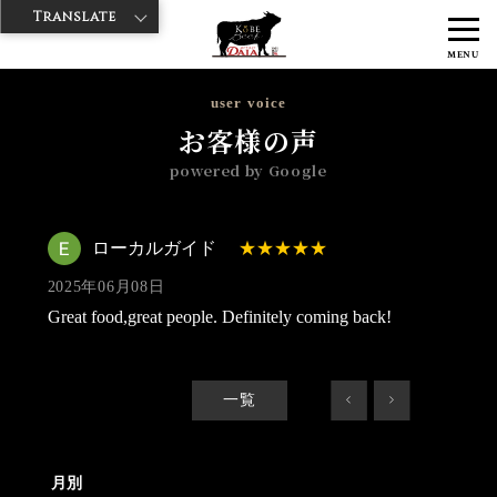
Translate
>
>
>
神戸牛ダイヤ
神戸牛ダイア すし屋通り店
Googleレビュー
ロー
MENU
カルガイド 2025/06/08
user voice
お客様の声
powered by Google
ローカルガイド
2025年06月08日
Great food,great people. Definitely coming back!
一覧
<
>
月別