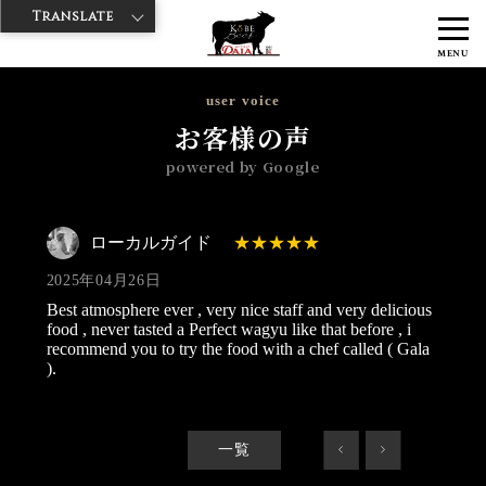
Translate
>
>
>
神戸牛ダイヤ
神戸牛ダイア すし屋通り店
Googleレビュー
ロー
MENU
カルガイド 2025/04/26
user voice
お客様の声
powered by Google
ローカルガイド
2025年04月26日
Best atmosphere ever , very nice staff and very delicious
food , never tasted a Perfect wagyu like that before , i
recommend you to try the food with a chef called ( Gala
).
一覧
<
>