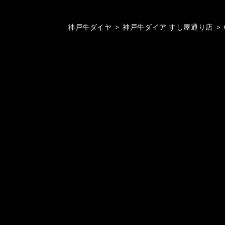
神戸牛ダイヤ
>
神戸牛ダイア すし屋通り店
>