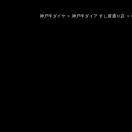
神戸牛ダイヤ
>
神戸牛ダイア すし屋通り店
>