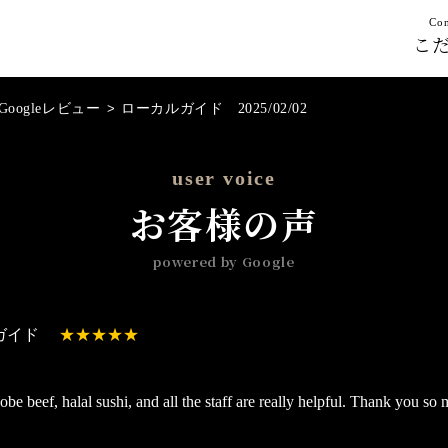
Con
こ
Googleレビュー
>
ローカルガイド 2025/02/02
user voice
お客様の声
powered by Google
ガイド
be beef, halal sushi, and all the staff are really helpful. Thank you so