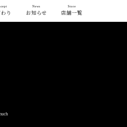
cept
News
Store
だわり
お知らせ
店舗一覧
 much