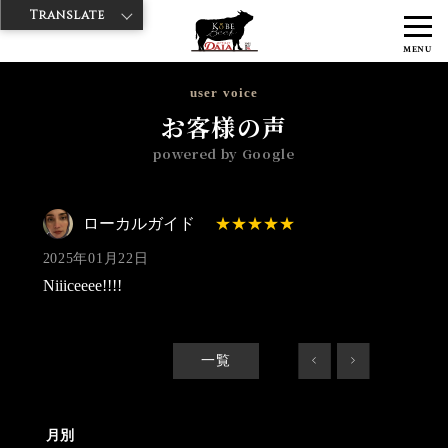
Translate
>
>
>
神戸牛ダイヤ
神戸牛ダイア すし屋通り店
Googleレビュー
ロー
MENU
カルガイド 2025/01/22
user voice
お客様の声
powered by Google
ローカルガイド
2025年01月22日
Niiiceeee!!!!
一覧
<
>
月別