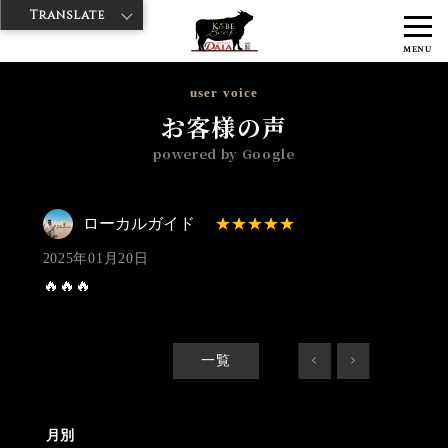
Translate
>
>
>
神戸牛ダイヤ
神戸牛ダイア すし屋通り店
Googleレビュー
ロー
MENU
カルガイド 2025/01/20
user voice
お客様の声
powered by Google
ローカルガイド
2025年01月20日
🔥🔥🔥
一覧
<
>
月別