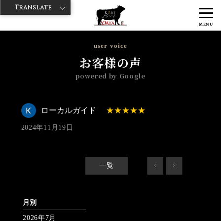
Translate
>
>
>
神戸牛ダイヤ
神戸牛ダイア すし屋通り店
Googleレビュー
ロー
MENU
カルガイド 2024/11/19 No_review
user voice
お客様の声
powered by Google
ローカルガイド
2024年11月19日
一覧
<
>
月別
2026年7月