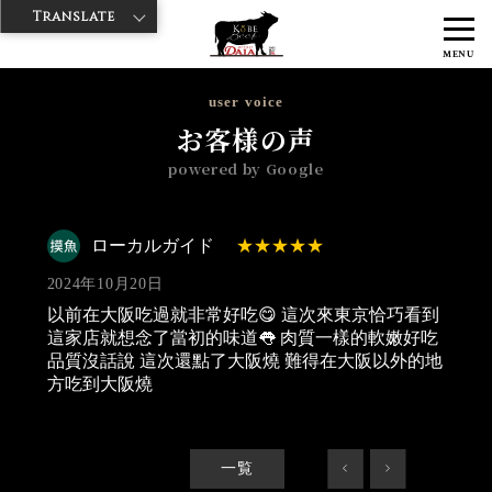
Translate
>
>
>
神戸牛ダイヤ
神戸牛ダイア すし屋通り店
Googleレビュー
ロー
MENU
カルガイド 2024/10/20
user voice
お客様の声
powered by Google
ローカルガイド
2024年10月20日
以前在大阪吃過就非常好吃😋 這次來東京恰巧看到
這家店就想念了當初的味道👅 肉質一樣的軟嫩好吃
品質沒話說 這次還點了大阪燒 難得在大阪以外的地
方吃到大阪燒
一覧
<
>