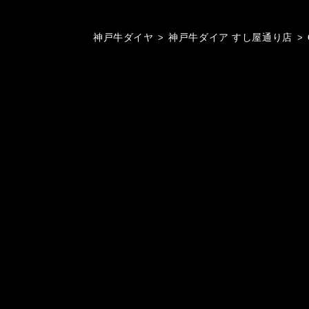
神戸牛ダイヤ
>
神戸牛ダイア すし屋通り店
>