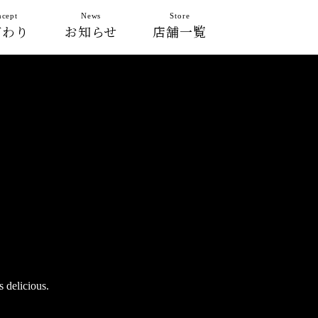
cept
News
Store
だわり
お知らせ
店舗一覧
elicious.