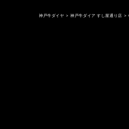
神戸牛ダイヤ
>
神戸牛ダイア すし屋通り店
>