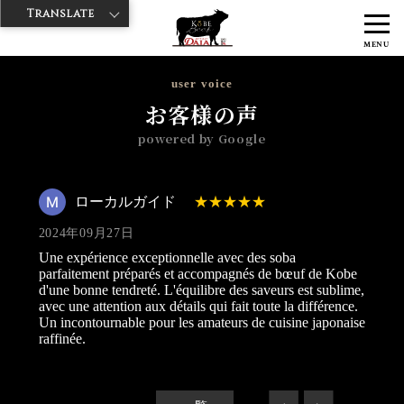
Translate
>
>
>
神戸牛ダイヤ
神戸牛ダイア すし屋通り店
Googleレビュー
ロー
MENU
カルガイド 2024/09/27
user voice
お客様の声
powered by Google
ローカルガイド
2024年09月27日
Une expérience exceptionnelle avec des soba
parfaitement préparés et accompagnés de bœuf de Kobe
d'une bonne tendreté. L'équilibre des saveurs est sublime,
avec une attention aux détails qui fait toute la différence.
Un incontournable pour les amateurs de cuisine japonaise
raffinée.