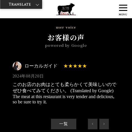
Translate
>
>
>
神戸牛ダイヤ
神戸牛ダイア すし屋通り店
Googleレビュー
ロー
MENU
カルガイド 2024/08/20
user voice
お客様の声
powered by Google
ローカルガイド
2024年08月20日
このお店のお肉はとても柔らかくて美味しいので
ぜひ食べてみてください。 (Translated by Google)
The meat at this restaurant is very tender and delicious,
so be sure to try it.
一覧
<
>