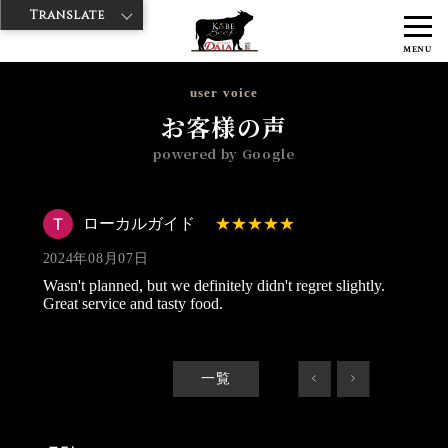
Translate
>
>
>
神戸牛ダイヤ
神戸牛ダイア すし屋通り店
Googleレビュー
ロー
MENU
カルガイド 2024/08/07
user voice
お客様の声
powered by Google
ローカルガイド
2024年08月07日
Wasn't planned, but we definitely didn't regret slightly.
Great service and tasty food.
一覧
<
>