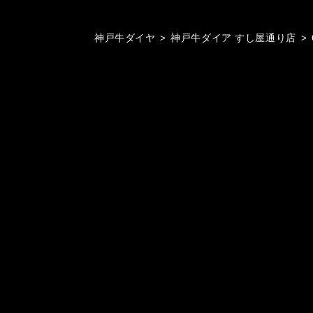
神戸牛ダイヤ
>
神戸牛ダイア すし屋通り店
>