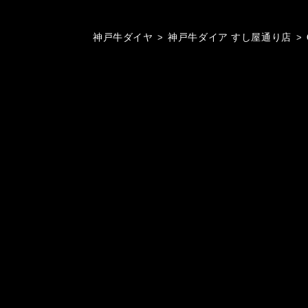
神戸牛ダイヤ
>
神戸牛ダイア すし屋通り店
>