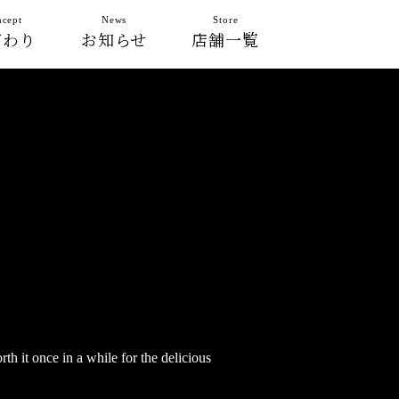
cept
News
Store
だわり
お知らせ
店舗一覧
th it once in a while for the delicious