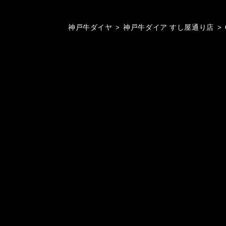
神戸牛ダイヤ
>
神戸牛ダイア すし屋通り店
>