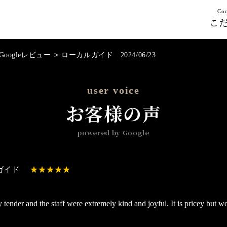
Con
こ
Googleレビュー
>
ローカルガイド 2024/06/23
user voice
お客様の声
powered by Google
ガイド
tender and the staff were extremely kind and joyful. It is pricey but wor