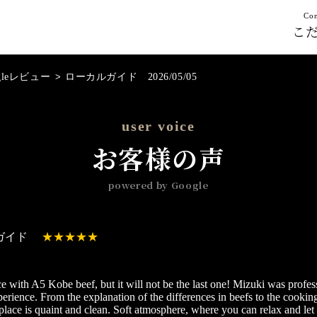
Con
こ
gleレビュー
>
ローカルガイド 2026/05/05
user voice
お客様の声
powered by Google
ガイド
ce with A5 Kobe beef, but it will not be the last one! Mizuki was prof
perience. From the explanation of the differences in beefs to the cooking
place is quaint and clean. Soft atmosphere, where you can relax and let