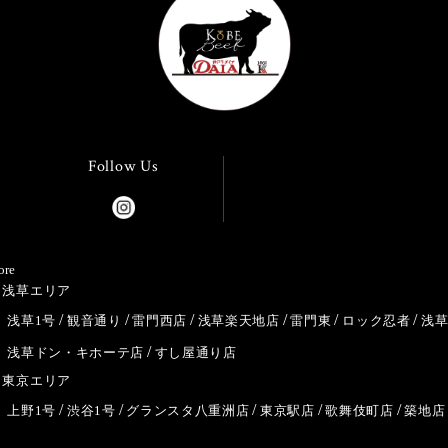
Follow Us
ore
浅草エリア
浅草1号
観音通り
雷門西店
浅草楽天地店
雷門東
ロック忍者
浅
浅草ドン・キホーテ店
すし屋通り店
東京エリア
上野1号
渋谷1号
グランスタ八重洲店
東京駅店
歌舞伎町店
築地店