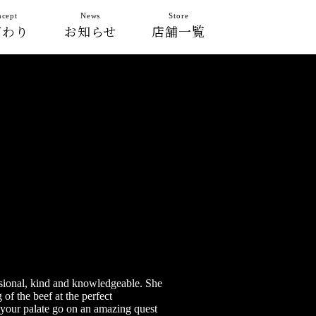
cept
News
Store
だわり
お知らせ
店舗一覧
essional, kind and knowledgeable. She
 of the beef at the perfect
 your palate go on an amazing quest